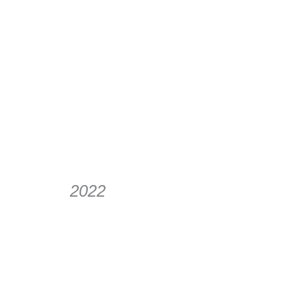
November
Sept
Newsletter
Newsl
2022