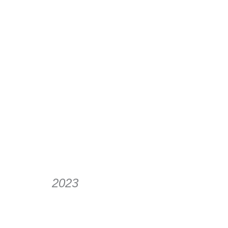
Weihnachten &
Jahresrückblick
2023