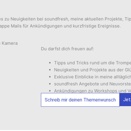
s zu Neuigkeiten bei soundfresh, meine aktuellen Projekte, Tip
ppe Mails für Ankündigungen und kurzfristige Ereignisse.
Du darfst dich freuen auf:
Tipps und Tricks rund um die Tromp
Neuigkeiten und Projekte aus der G
Exklusive Einblicke in meine alltäglic
soundfresh Angebote und Neuvorste
Ankündigungen zu Workshops und Ve
Neue Kooperationen
Jet
Schreib mir deinen Themenwunsch
Blogartikel zu spannenden Themen 
Du hast Wünsche zu bestimmten The