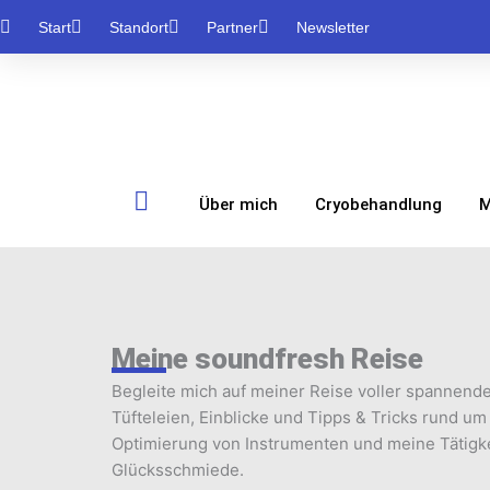
Zum
Start
Standort
Partner
Newsletter
Inhalt
springen
Über mich
Cryobehandlung
M
Meine soundfresh Reise
Begleite mich auf meiner Reise voller spannende
Tüfteleien, Einblicke und Tipps & Tricks rund um
Optimierung von Instrumenten und meine Tätigke
Glücksschmiede.