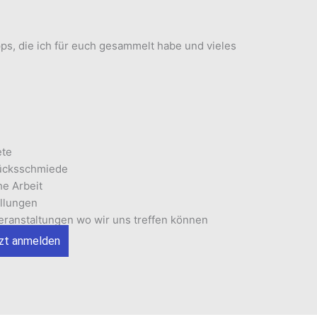
ps, die ich für euch gesammelt habe und vieles
ete
lücksschmiede
he Arbeit
llungen
ranstaltungen wo wir uns treffen können
zt anmelden
Rund um die Trompete
men? Dann schreib mir!